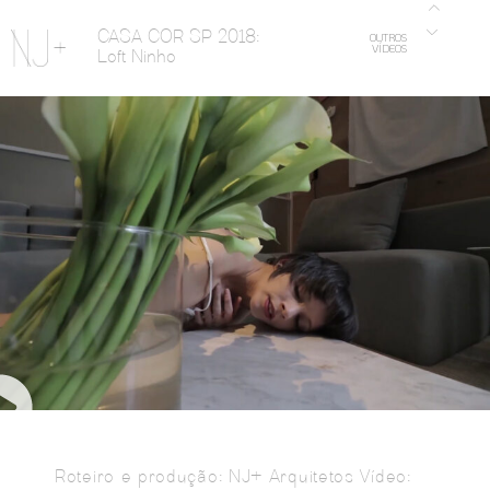
CASA COR SP 2018:
OUTROS
VÍDEOS
Loft Ninho
Roteiro e produção: NJ+ Arquitetos Vídeo: